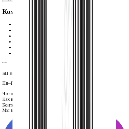
Команда Globus гарантирует
Проверенные экспертами поставщики
100% материальная ответственность
Исключительная поддержка
Лучшие цены на рынке
Уверенность в качестве продукции
Надежная доставка по всему миру
БЦ Ванкэ, Фошань, Гуандун, Китай
Пн–Пт 5:00–14:00 (Мск)
Что посмотреть
Как всё устроено
Контакты
Мы в социальных сетях