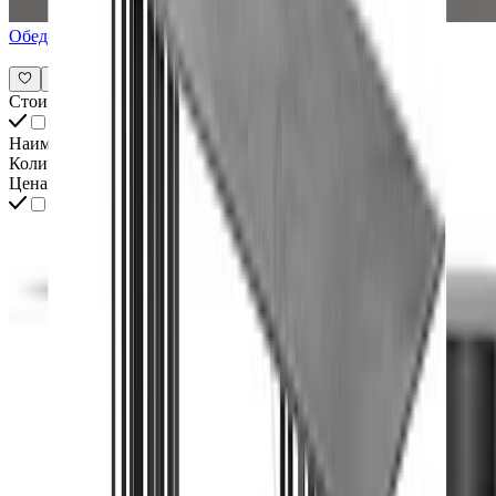
Обеденный стол Astyages
Стоимость всех товаров интерьера
Наименование
Количество
Цена