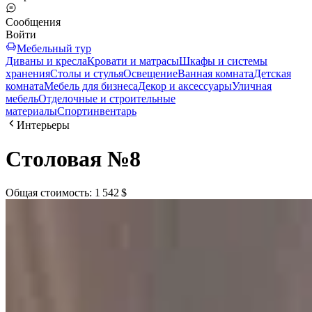
Сообщения
Войти
Мебельный тур
Диваны и кресла
Кровати и матрасы
Шкафы и системы
хранения
Столы и стулья
Освещение
Ванная комната
Детская
комната
Мебель для бизнеса
Декор и аксессуары
Уличная
мебель
Отделочные и строительные
материалы
Спортинвентарь
Интерьеры
Столовая №8
Общая стоимость
:
1 542 $