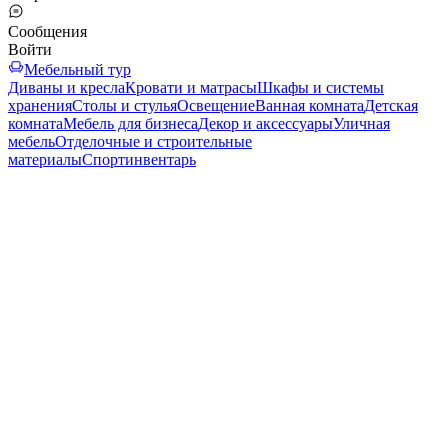
Сообщения
Войти
Мебельный тур
Диваны и кресла
Кровати и матрасы
Шкафы и системы
хранения
Столы и стулья
Освещение
Ванная комната
Детская
комната
Мебель для бизнеса
Декор и аксессуары
Уличная
мебель
Отделочные и строительные
материалы
Спортинвентарь