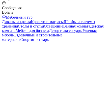
Сообщения
Войти
Мебельный тур
Диваны и кресла
Кровати и матрасы
Шкафы и системы
хранения
Столы и стулья
Освещение
Ванная комната
Детская
комната
Мебель для бизнеса
Декор и аксессуары
Уличная
мебель
Отделочные и строительные
материалы
Спортинвентарь