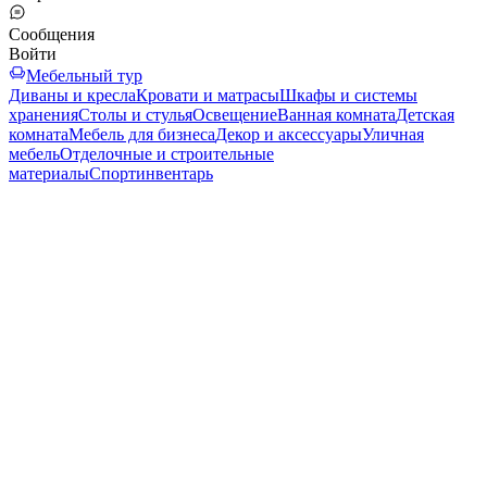
Сообщения
Войти
Мебельный тур
Диваны и кресла
Кровати и матрасы
Шкафы и системы
хранения
Столы и стулья
Освещение
Ванная комната
Детская
комната
Мебель для бизнеса
Декор и аксессуары
Уличная
мебель
Отделочные и строительные
материалы
Спортинвентарь