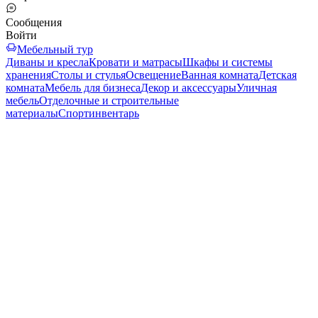
Сообщения
Войти
Мебельный тур
Диваны и кресла
Кровати и матрасы
Шкафы и системы
хранения
Столы и стулья
Освещение
Ванная комната
Детская
комната
Мебель для бизнеса
Декор и аксессуары
Уличная
мебель
Отделочные и строительные
материалы
Спортинвентарь