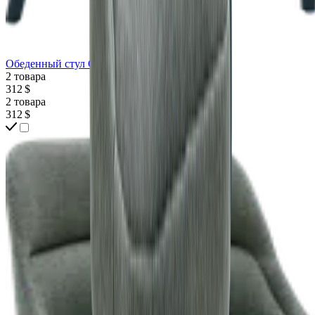
Обеденный стул GALLOTTI&RADICE Jackie
2 товара
312 $
2 товара
312 $