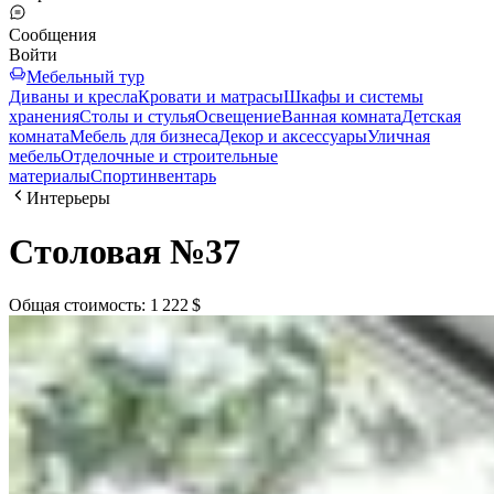
Сообщения
Войти
Мебельный тур
Диваны и кресла
Кровати и матрасы
Шкафы и системы
хранения
Столы и стулья
Освещение
Ванная комната
Детская
комната
Мебель для бизнеса
Декор и аксессуары
Уличная
мебель
Отделочные и строительные
материалы
Спортинвентарь
Интерьеры
Столовая №37
Общая стоимость
:
1 222 $