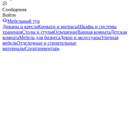
Сообщения
Войти
Мебельный тур
Диваны и кресла
Кровати и матрасы
Шкафы и системы
хранения
Столы и стулья
Освещение
Ванная комната
Детская
комната
Мебель для бизнеса
Декор и аксессуары
Уличная
мебель
Отделочные и строительные
материалы
Спортинвентарь