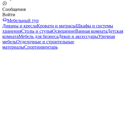
Сообщения
Войти
Мебельный тур
Диваны и кресла
Кровати и матрасы
Шкафы и системы
хранения
Столы и стулья
Освещение
Ванная комната
Детская
комната
Мебель для бизнеса
Декор и аксессуары
Уличная
мебель
Отделочные и строительные
материалы
Спортинвентарь