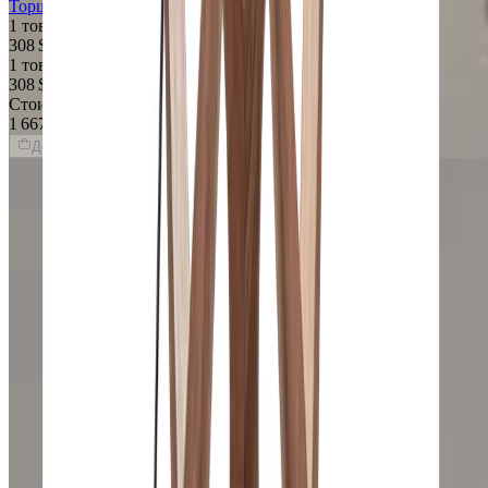
Торшер Bagnato
1 товар
308 $
1 товар
308 $
Стоимость интерьера:
1 667 $
Добавить товары в заказ