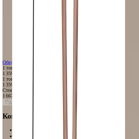
Обеденный стол PORADA Circe
1 товар
1 359 $
1 товар
1 359 $
Стоимость интерьера:
1 667 $
Добавить товары в заказ
Команда Globus гарантирует
Проверенные экспертами поставщики
100% материальная ответственность