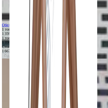
Обеденный стол PORADA Circe
1 товар
1 359 $
1 товар
1 359 $
Стоимость интерьера:
1 667 $
Добавить товары в заказ