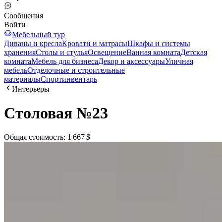
Сообщения
Войти
Мебельный тур
Диваны и кресла
Кровати и матрасы
Шкафы и системы
хранения
Столы и стулья
Освещение
Ванная комната
Детская
комната
Мебель для бизнеса
Декор и аксессуары
Уличная
мебель
Отделочные и строительные
материалы
Спортинвентарь
Интерьеры
Столовая №23
Общая стоимость
:
1 667 $