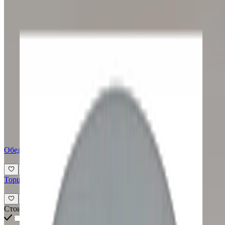
Обеденный стол PORADA Circe
Торшер Bagnato
Стоимость всех товаров интерьера