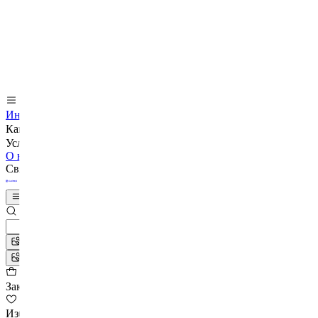
Интерьеры
Бренды
Как мы работаем
Услуги
О нас
Журнал
Мы в VK
Отзывы
Контакты
Связаться с нами
Каталог
Поиск по фото
Заказы
Избранное