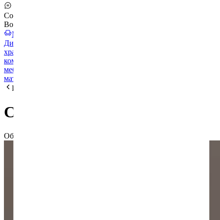
Сообщения
Войти
Мебельный тур
Диваны и кресла
Кровати и матрасы
Шкафы и системы
хранения
Столы и стулья
Освещение
Ванная комната
Детская
комната
Мебель для бизнеса
Декор и аксессуары
Уличная
мебель
Отделочные и строительные
материалы
Спортинвентарь
Интерьеры
Столовая №2
Общая стоимость
:
1 589 $