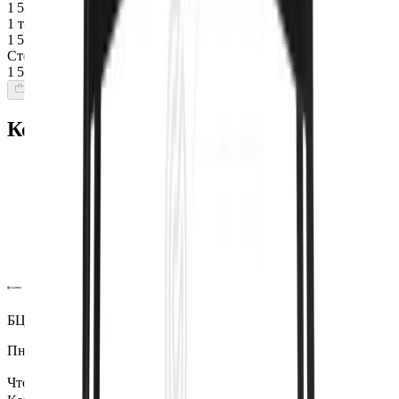
1 589 $
1 товар
1 589 $
Стоимость интерьера:
1 589 $
Добавить товары в заказ
Команда Globus гарантирует
Проверенные экспертами поставщики
100% материальная ответственность
Исключительная поддержка
Лучшие цены на рынке
Уверенность в качестве продукции
Надежная доставка по всему миру
БЦ Ванкэ, Фошань, Гуандун, Китай
Пн–Пт 5:00–14:00 (Мск)
Что посмотреть