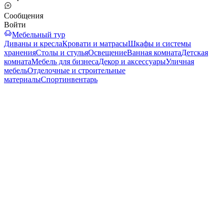
Сообщения
Войти
Мебельный тур
Диваны и кресла
Кровати и матрасы
Шкафы и системы
хранения
Столы и стулья
Освещение
Ванная комната
Детская
комната
Мебель для бизнеса
Декор и аксессуары
Уличная
мебель
Отделочные и строительные
материалы
Спортинвентарь