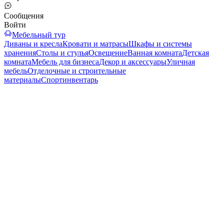
Сообщения
Войти
Мебельный тур
Диваны и кресла
Кровати и матрасы
Шкафы и системы
хранения
Столы и стулья
Освещение
Ванная комната
Детская
комната
Мебель для бизнеса
Декор и аксессуары
Уличная
мебель
Отделочные и строительные
материалы
Спортинвентарь