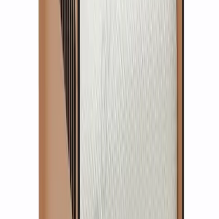
Кресло FENDI Anna
1 товар
5 084 $
1 товар
5 084 $
Стоимость интерьера:
5 562 $
Добавить товары в заказ
Команда Globus гарантирует
Проверенные экспертами поставщики
100% материальная ответственность
Исключительная поддержка
Лучшие цены на рынке
Уверенность в качестве продукции
Надежная доставка по всему миру
БЦ Ванкэ, Фошань, Гуандун, Китай
Пн–Пт 5:00–14:00 (Мск)