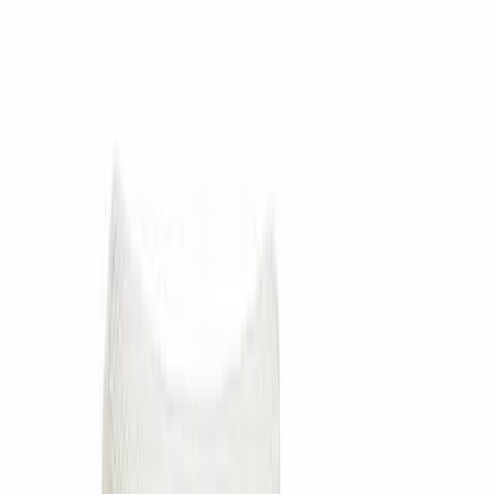
Hit
Угловой столик Miramo
Кресло FENDI Anna