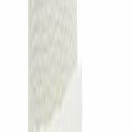
Угловой столик Miramo
1 товар
478 $
1 товар
478 $