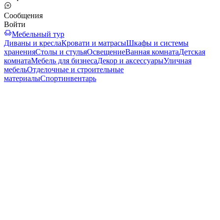
Сообщения
Войти
Мебельный тур
Диваны и кресла
Кровати и матрасы
Шкафы и системы
хранения
Столы и стулья
Освещение
Ванная комната
Детская
комната
Мебель для бизнеса
Декор и аксессуары
Уличная
мебель
Отделочные и строительные
материалы
Спортинвентарь