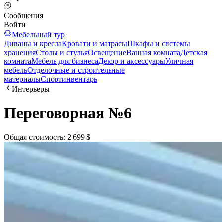
Сообщения
Войти
Мебельный тур
Диваны и кресла
Кровати и матрасы
Шкафы и системы
хранения
Столы и стулья
Освещение
Ванная комната
Детская
комната
Мебель для бизнеса
Декор и аксессуары
Уличная
мебель
Отделочные и строительные
материалы
Спортинвентарь
Интерьеры
Переговорная №6
Общая стоимость
:
2 699 $