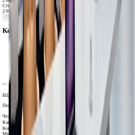
2 699 $
Стоимость интерьера:
2 699 $
Добавить товары в заказ
Команда Globus гарантирует
Проверенные экспертами поставщики
100% материальная ответственность
Исключительная поддержка
Лучшие цены на рынке
Уверенность в качестве продукции
Надежная доставка по всему миру
БЦ Ванкэ, Фошань, Гуандун, Китай
Пн–Пт 5:00–14:00 (Мск)
Что посмотреть
Как всё устроено
Контакты
Мы в социальных сетях