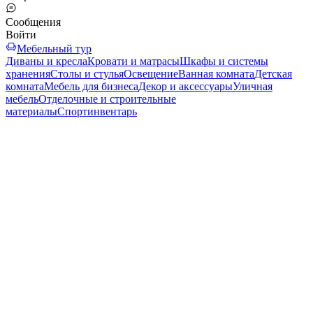
Сообщения
Войти
Мебельный тур
Диваны и кресла
Кровати и матрасы
Шкафы и системы
хранения
Столы и стулья
Освещение
Ванная комната
Детская
комната
Мебель для бизнеса
Декор и аксессуары
Уличная
мебель
Отделочные и строительные
материалы
Спортинвентарь