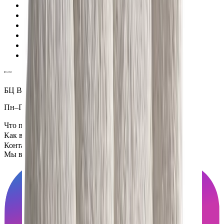
Проверенные экспертами поставщики
100% материальная ответственность
Исключительная поддержка
Лучшие цены на рынке
Уверенность в качестве продукции
Надежная доставка по всему миру
БЦ Ванкэ, Фошань, Гуандун, Китай
Пн–Пт 5:00–14:00 (Мск)
Что посмотреть
Как всё устроено
Контакты
Мы в социальных сетях