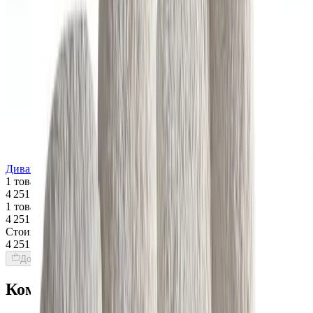
Диван EDRA Cipria
1 товар
4 251 $
1 товар
4 251 $
Стоимость интерьера:
4 251 $
Добавить товары в заказ
Команда Globus гарантирует