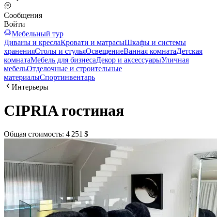
Сообщения
Войти
Мебельный тур
Диваны и кресла
Кровати и матрасы
Шкафы и системы
хранения
Столы и стулья
Освещение
Ванная комната
Детская
комната
Мебель для бизнеса
Декор и аксессуары
Уличная
мебель
Отделочные и строительные
материалы
Спортинвентарь
Интерьеры
CIPRIA гостиная
Общая стоимость
:
4 251 $