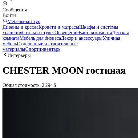
Сообщения
Войти
Мебельный тур
Диваны и кресла
Кровати и матрасы
Шкафы и системы
хранения
Столы и стулья
Освещение
Ванная комната
Детская
комната
Мебель для бизнеса
Декор и аксессуары
Уличная
мебель
Отделочные и строительные
материалы
Спортинвентарь
Интерьеры
CHESTER MOON гостиная
Общая стоимость
:
2 294 $