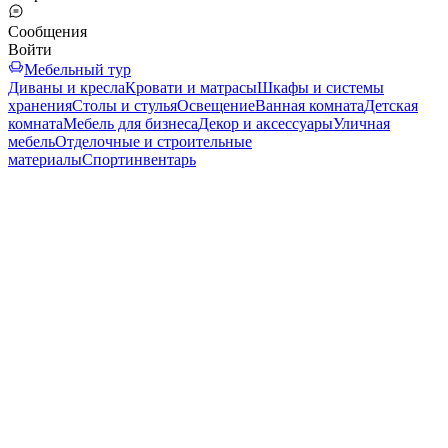
Сообщения
Войти
Мебельный тур
Диваны и кресла
Кровати и матрасы
Шкафы и системы
хранения
Столы и стулья
Освещение
Ванная комната
Детская
комната
Мебель для бизнеса
Декор и аксессуары
Уличная
мебель
Отделочные и строительные
материалы
Спортинвентарь