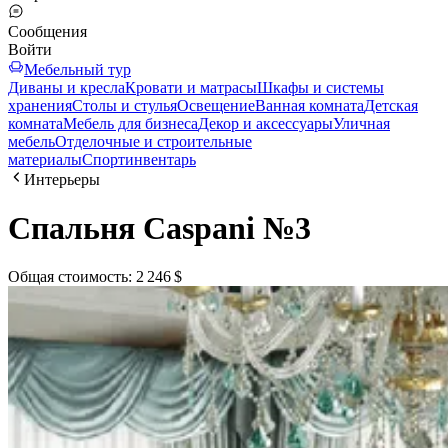
Сообщения
Войти
Мебельный тур
Диваны и кресла
Кровати и матрасы
Шкафы и системы
хранения
Столы и стулья
Освещение
Ванная комната
Детская
комната
Мебель для бизнеса
Декор и аксессуары
Уличная
мебель
Отделочные и строительные
материалы
Спортинвентарь
Интерьеры
Спальня Caspani №3
Общая стоимость
:
2 246 $