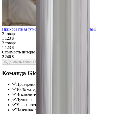
Прикроватная тумба CASPANI TINO Master Sea Shell
2 товара
1 123 $
2 товара
1 123 $
Стоимость интерьера:
2 246 $
Добавить товары в заказ
Команда Globus гарантирует
Проверенные экспертами поставщики
100% материальная ответственность
Исключительная поддержка
Лучшие цены на рынке
Уверенность в качестве продукции
Надежная доставка по всему миру