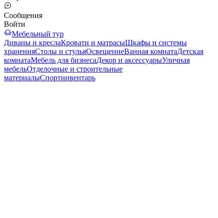
Сообщения
Войти
Мебельный тур
Диваны и кресла
Кровати и матрасы
Шкафы и системы
хранения
Столы и стулья
Освещение
Ванная комната
Детская
комната
Мебель для бизнеса
Декор и аксессуары
Уличная
мебель
Отделочные и строительные
материалы
Спортинвентарь