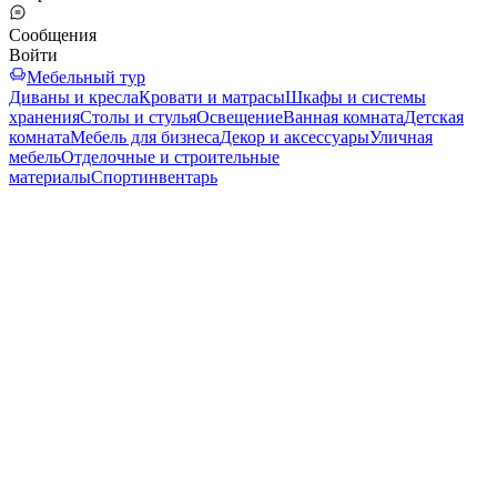
Сообщения
Войти
Мебельный тур
Диваны и кресла
Кровати и матрасы
Шкафы и системы
хранения
Столы и стулья
Освещение
Ванная комната
Детская
комната
Мебель для бизнеса
Декор и аксессуары
Уличная
мебель
Отделочные и строительные
материалы
Спортинвентарь