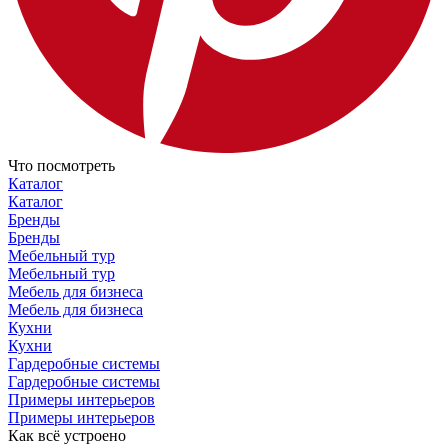
Что посмотреть
Каталог
Каталог
Бренды
Бренды
Мебельный тур
Мебельный тур
Мебель для бизнеса
Мебель для бизнеса
Кухни
Кухни
Гардеробные системы
Гардеробные системы
Примеры интерьеров
Примеры интерьеров
Как всё устроено