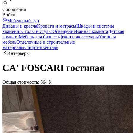
Сообщения
Войти
Мебельный тур
Диваны и кресла
Кровати и матрасы
Шкафы и системы
хранения
Столы и стулья
Освещение
Ванная комната
Детская
комната
Мебель для бизнеса
Декор и аксессуары
Уличная
мебель
Отделочные и строительные
материалы
Спортинвентарь
Интерьеры
CA' FOSCARI гостиная
Общая стоимость
:
564 $