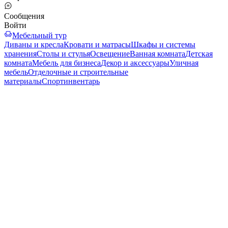
Сообщения
Войти
Мебельный тур
Диваны и кресла
Кровати и матрасы
Шкафы и системы
хранения
Столы и стулья
Освещение
Ванная комната
Детская
комната
Мебель для бизнеса
Декор и аксессуары
Уличная
мебель
Отделочные и строительные
материалы
Спортинвентарь