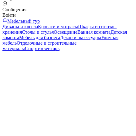
Сообщения
Войти
Мебельный тур
Диваны и кресла
Кровати и матрасы
Шкафы и системы
хранения
Столы и стулья
Освещение
Ванная комната
Детская
комната
Мебель для бизнеса
Декор и аксессуары
Уличная
мебель
Отделочные и строительные
материалы
Спортинвентарь