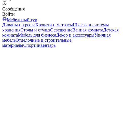
Сообщения
Войти
Мебельный тур
Диваны и кресла
Кровати и матрасы
Шкафы и системы
хранения
Столы и стулья
Освещение
Ванная комната
Детская
комната
Мебель для бизнеса
Декор и аксессуары
Уличная
мебель
Отделочные и строительные
материалы
Спортинвентарь