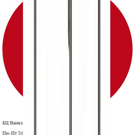
БЦ Ванкэ, Фошань, Гуандун, Китай
Пн–Пт 5:00–14:00 (Мск)