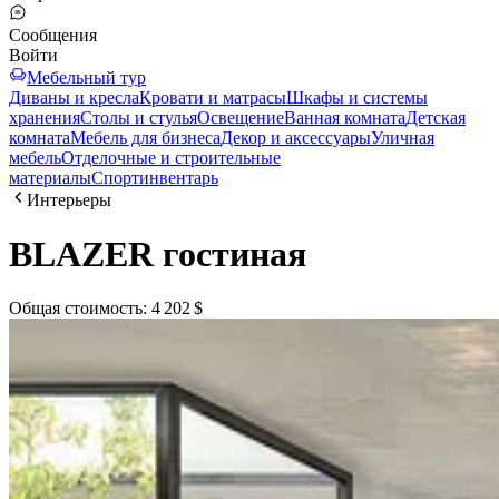
Сообщения
Войти
Мебельный тур
Диваны и кресла
Кровати и матрасы
Шкафы и системы
хранения
Столы и стулья
Освещение
Ванная комната
Детская
комната
Мебель для бизнеса
Декор и аксессуары
Уличная
мебель
Отделочные и строительные
материалы
Спортинвентарь
Интерьеры
BLAZER гостиная
Общая стоимость
:
4 202 $