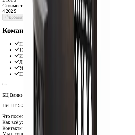
2 101 $
Стоимость интерьера:
4 202 $
Добавить товары в заказ
Команда Globus гарантирует
Проверенные экспертами поставщики
100% материальная ответственность
Исключительная поддержка
Лучшие цены на рынке
Уверенность в качестве продукции
Надежная доставка по всему миру
БЦ Ванкэ, Фошань, Гуандун, Китай
Пн–Пт 5:00–14:00 (Мск)
Что посмотреть
Как всё устроено
Контакты
Мы в социальных сетях