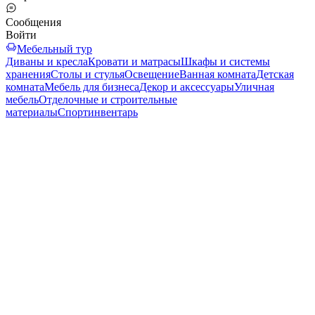
Сообщения
Войти
Мебельный тур
Диваны и кресла
Кровати и матрасы
Шкафы и системы
хранения
Столы и стулья
Освещение
Ванная комната
Детская
комната
Мебель для бизнеса
Декор и аксессуары
Уличная
мебель
Отделочные и строительные
материалы
Спортинвентарь