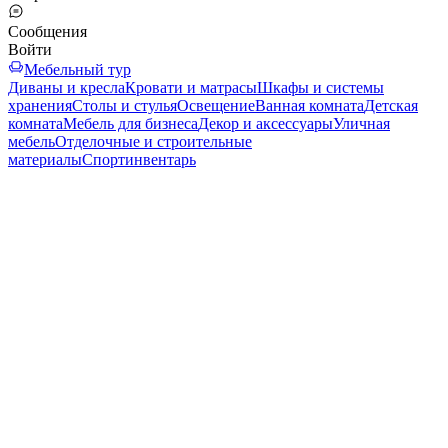
Сообщения
Войти
Мебельный тур
Диваны и кресла
Кровати и матрасы
Шкафы и системы
хранения
Столы и стулья
Освещение
Ванная комната
Детская
комната
Мебель для бизнеса
Декор и аксессуары
Уличная
мебель
Отделочные и строительные
материалы
Спортинвентарь