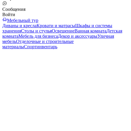
Сообщения
Войти
Мебельный тур
Диваны и кресла
Кровати и матрасы
Шкафы и системы
хранения
Столы и стулья
Освещение
Ванная комната
Детская
комната
Мебель для бизнеса
Декор и аксессуары
Уличная
мебель
Отделочные и строительные
материалы
Спортинвентарь