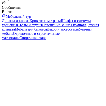
Сообщения
Войти
Мебельный тур
Диваны и кресла
Кровати и матрасы
Шкафы и системы
хранения
Столы и стулья
Освещение
Ванная комната
Детская
комната
Мебель для бизнеса
Декор и аксессуары
Уличная
мебель
Отделочные и строительные
материалы
Спортинвентарь