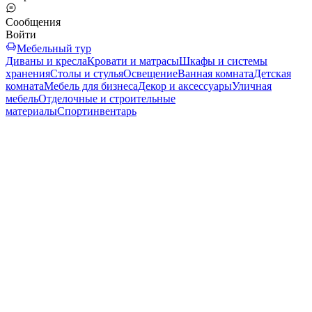
Сообщения
Войти
Мебельный тур
Диваны и кресла
Кровати и матрасы
Шкафы и системы
хранения
Столы и стулья
Освещение
Ванная комната
Детская
комната
Мебель для бизнеса
Декор и аксессуары
Уличная
мебель
Отделочные и строительные
материалы
Спортинвентарь