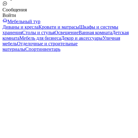
Сообщения
Войти
Мебельный тур
Диваны и кресла
Кровати и матрасы
Шкафы и системы
хранения
Столы и стулья
Освещение
Ванная комната
Детская
комната
Мебель для бизнеса
Декор и аксессуары
Уличная
мебель
Отделочные и строительные
материалы
Спортинвентарь