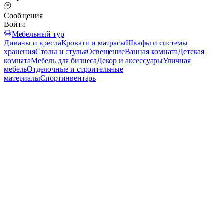
Сообщения
Войти
Мебельный тур
Диваны и кресла
Кровати и матрасы
Шкафы и системы
хранения
Столы и стулья
Освещение
Ванная комната
Детская
комната
Мебель для бизнеса
Декор и аксессуары
Уличная
мебель
Отделочные и строительные
материалы
Спортинвентарь