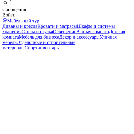
Сообщения
Войти
Мебельный тур
Диваны и кресла
Кровати и матрасы
Шкафы и системы
хранения
Столы и стулья
Освещение
Ванная комната
Детская
комната
Мебель для бизнеса
Декор и аксессуары
Уличная
мебель
Отделочные и строительные
материалы
Спортинвентарь