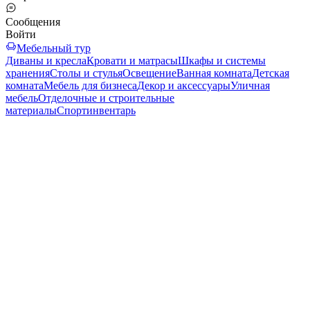
Сообщения
Войти
Мебельный тур
Диваны и кресла
Кровати и матрасы
Шкафы и системы
хранения
Столы и стулья
Освещение
Ванная комната
Детская
комната
Мебель для бизнеса
Декор и аксессуары
Уличная
мебель
Отделочные и строительные
материалы
Спортинвентарь