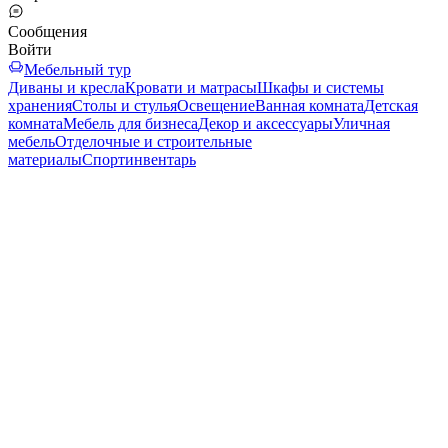
Сообщения
Войти
Мебельный тур
Диваны и кресла
Кровати и матрасы
Шкафы и системы
хранения
Столы и стулья
Освещение
Ванная комната
Детская
комната
Мебель для бизнеса
Декор и аксессуары
Уличная
мебель
Отделочные и строительные
материалы
Спортинвентарь