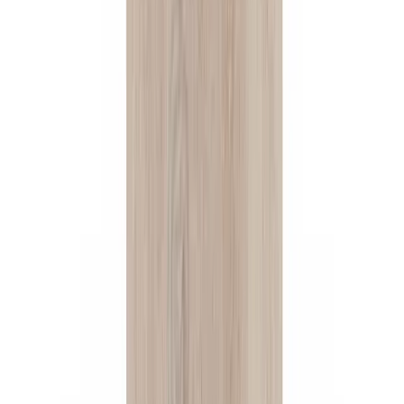
Кресло TACCHINI Victoria
Hit
Угловой столик GUBI Epic
Стоимость всех товаров интерьера
Наименование
Количество
Цена