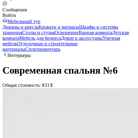
Сообщения
Войти
Мебельный тур
Диваны и кресла
Кровати и матрасы
Шкафы и системы
хранения
Столы и стулья
Освещение
Ванная комната
Детская
комната
Мебель для бизнеса
Декор и аксессуары
Уличная
мебель
Отделочные и строительные
материалы
Спортинвентарь
Интерьеры
Современная спальня №6
Общая стоимость
:
833 $