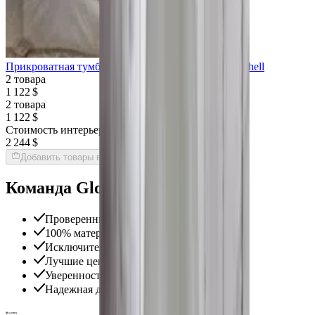
Прикроватная тумба CASPANI TINO Master Sea Shell
2 товара
1 122 $
2 товара
1 122 $
Стоимость интерьера:
2 244 $
Добавить товары в заказ
Команда Globus гарантирует
Проверенные экспертами поставщики
100% материальная ответственность
Исключительная поддержка
Лучшие цены на рынке
Уверенность в качестве продукции
Надежная доставка по всему миру