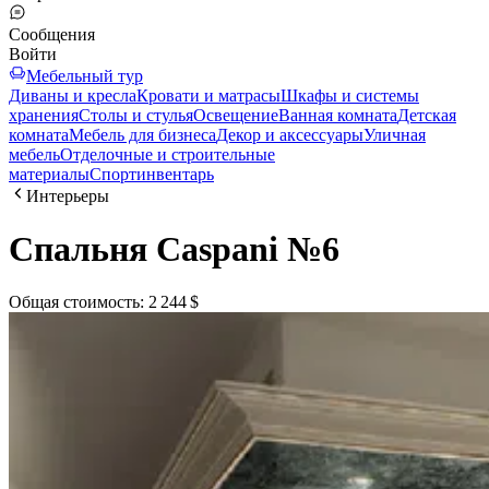
Сообщения
Войти
Мебельный тур
Диваны и кресла
Кровати и матрасы
Шкафы и системы
хранения
Столы и стулья
Освещение
Ванная комната
Детская
комната
Мебель для бизнеса
Декор и аксессуары
Уличная
мебель
Отделочные и строительные
материалы
Спортинвентарь
Интерьеры
Спальня Caspani №6
Общая стоимость
:
2 244 $