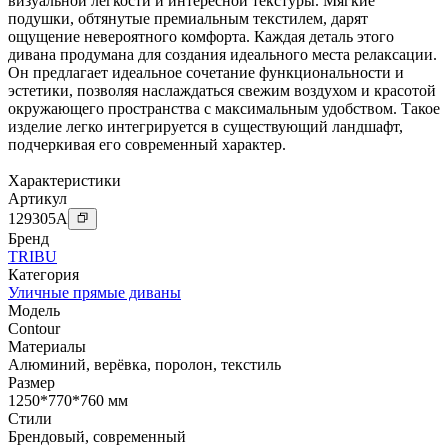
визуальной легкости и интересной текстуры. Мягкие
подушки, обтянутые премиальным текстилем, дарят
ощущение невероятного комфорта. Каждая деталь этого
дивана продумана для создания идеального места релаксации.
Он предлагает идеальное сочетание функциональности и
эстетики, позволяя наслаждаться свежим воздухом и красотой
окружающего пространства с максимальным удобством. Такое
изделие легко интегрируется в существующий ландшафт,
подчеркивая его современный характер.
Характеристики
Артикул
129305
A
Бренд
TRIBU
Категория
Уличные прямые диваны
Модель
Contour
Материалы
Алюминий
,
верёвка
,
поролон
,
текстиль
Размер
1250*770*760 мм
Стили
Брендовый
,
современный