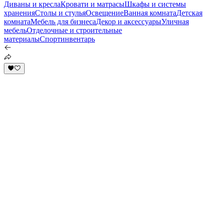
Диваны и кресла
Кровати и матрасы
Шкафы и системы
хранения
Столы и стулья
Освещение
Ванная комната
Детская
комната
Мебель для бизнеса
Декор и аксессуары
Уличная
мебель
Отделочные и строительные
материалы
Спортинвентарь