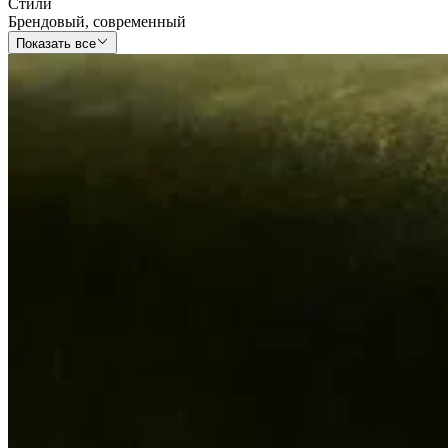
Стили
Брендовый
,
современный
Показать все