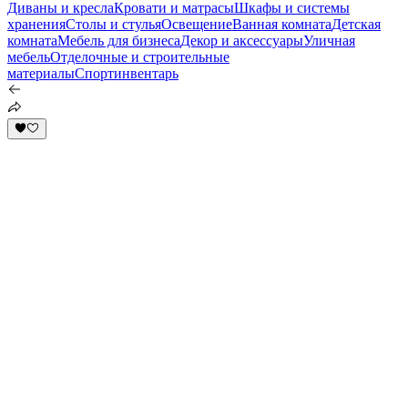
Диваны и кресла
Кровати и матрасы
Шкафы и системы
хранения
Столы и стулья
Освещение
Ванная комната
Детская
комната
Мебель для бизнеса
Декор и аксессуары
Уличная
мебель
Отделочные и строительные
материалы
Спортинвентарь