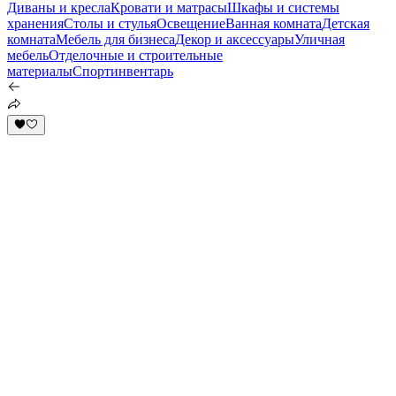
Диваны и кресла
Кровати и матрасы
Шкафы и системы
хранения
Столы и стулья
Освещение
Ванная комната
Детская
комната
Мебель для бизнеса
Декор и аксессуары
Уличная
мебель
Отделочные и строительные
материалы
Спортинвентарь