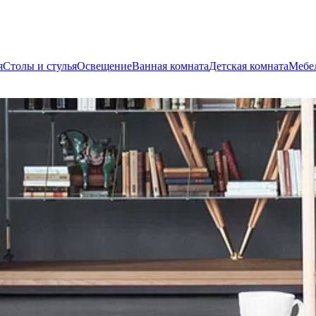
я
Столы и стулья
Освещение
Ванная комната
Детская комната
Мебел