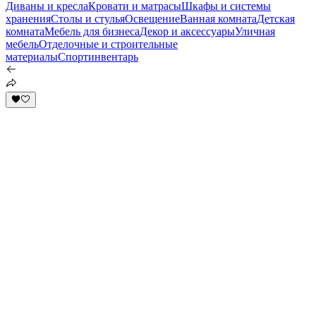
Диваны и кресла
Кровати и матрасы
Шкафы и системы
хранения
Столы и стулья
Освещение
Ванная комната
Детская
комната
Мебель для бизнеса
Декор и аксессуары
Уличная
мебель
Отделочные и строительные
материалы
Спортинвентарь