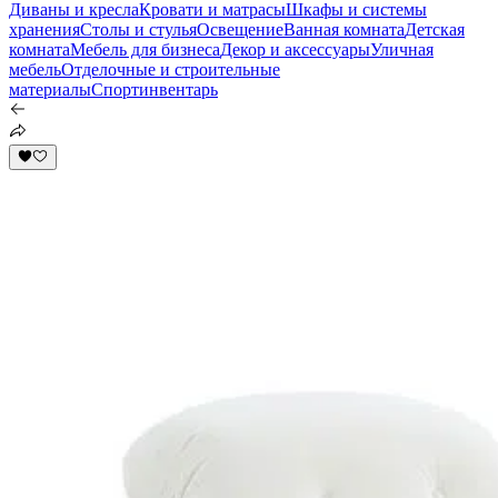
Диваны и кресла
Кровати и матрасы
Шкафы и системы
хранения
Столы и стулья
Освещение
Ванная комната
Детская
комната
Мебель для бизнеса
Декор и аксессуары
Уличная
мебель
Отделочные и строительные
материалы
Спортинвентарь