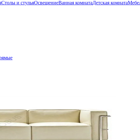
я
Столы и стулья
Освещение
Ванная комната
Детская комната
Мебел
рямые