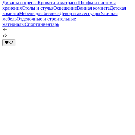
Диваны и кресла
Кровати и матрасы
Шкафы и системы
хранения
Столы и стулья
Освещение
Ванная комната
Детская
комната
Мебель для бизнеса
Декор и аксессуары
Уличная
мебель
Отделочные и строительные
материалы
Спортинвентарь