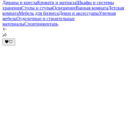
Диваны и кресла
Кровати и матрасы
Шкафы и системы
хранения
Столы и стулья
Освещение
Ванная комната
Детская
комната
Мебель для бизнеса
Декор и аксессуары
Уличная
мебель
Отделочные и строительные
материалы
Спортинвентарь